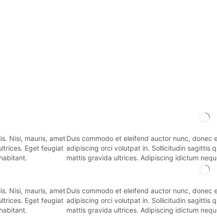
s. Nisi, mauris, amet
Duis commodo et eleifend auctor nunc, donec eni
Duis commodo et eleifend auctor nunc, donec eni
 ultrices. Eget feugiat
adipiscing orci volutpat in. Sollicitudin sagittis q
adipiscing orci volutpat in. Sollicitudin sagittis q
habitant.
mattis gravida ultrices. Adipiscing idictum nequ
mattis gravida ultrices. Adipiscing idictum nequ
s. Nisi, mauris, amet
Duis commodo et eleifend auctor nunc, donec eni
Duis commodo et eleifend auctor nunc, donec eni
 ultrices. Eget feugiat
adipiscing orci volutpat in. Sollicitudin sagittis q
adipiscing orci volutpat in. Sollicitudin sagittis q
habitant.
mattis gravida ultrices. Adipiscing idictum nequ
mattis gravida ultrices. Adipiscing idictum nequ