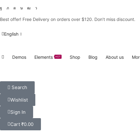
Best offer! Free Delivery on orders over $120. Don’t miss discount
English
Demos
Elements
Shop
Blog
About us
Mor
HOT
Search
Wishlist
Sign In
Cart
₹
0.00