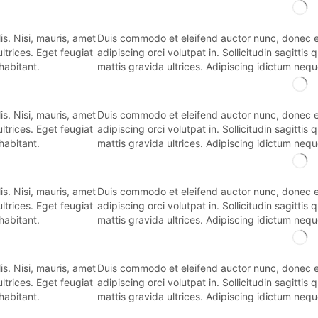
s. Nisi, mauris, amet
Duis commodo et eleifend auctor nunc, donec eni
Duis commodo et eleifend auctor nunc, donec eni
 ultrices. Eget feugiat
adipiscing orci volutpat in. Sollicitudin sagittis q
adipiscing orci volutpat in. Sollicitudin sagittis q
habitant.
mattis gravida ultrices. Adipiscing idictum nequ
mattis gravida ultrices. Adipiscing idictum nequ
s. Nisi, mauris, amet
Duis commodo et eleifend auctor nunc, donec eni
Duis commodo et eleifend auctor nunc, donec eni
 ultrices. Eget feugiat
adipiscing orci volutpat in. Sollicitudin sagittis q
adipiscing orci volutpat in. Sollicitudin sagittis q
habitant.
mattis gravida ultrices. Adipiscing idictum nequ
mattis gravida ultrices. Adipiscing idictum nequ
s. Nisi, mauris, amet
Duis commodo et eleifend auctor nunc, donec eni
Duis commodo et eleifend auctor nunc, donec eni
 ultrices. Eget feugiat
adipiscing orci volutpat in. Sollicitudin sagittis q
adipiscing orci volutpat in. Sollicitudin sagittis q
habitant.
mattis gravida ultrices. Adipiscing idictum nequ
mattis gravida ultrices. Adipiscing idictum nequ
s. Nisi, mauris, amet
Duis commodo et eleifend auctor nunc, donec eni
Duis commodo et eleifend auctor nunc, donec eni
 ultrices. Eget feugiat
adipiscing orci volutpat in. Sollicitudin sagittis q
adipiscing orci volutpat in. Sollicitudin sagittis q
habitant.
mattis gravida ultrices. Adipiscing idictum nequ
mattis gravida ultrices. Adipiscing idictum nequ